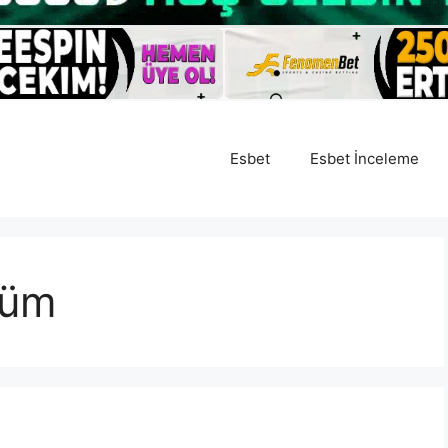
Esbet
Esbet İnceleme
züm