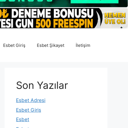
Esbet Giriş
Esbet Şikayet
İletişim
Son Yazılar
Esbet Adresi
Esbet Giriş
Esbet