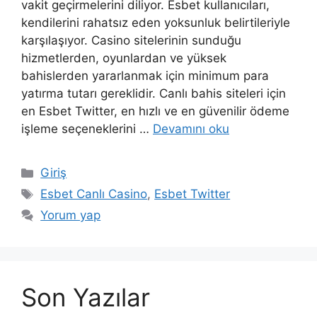
vakit geçirmelerini diliyor. Esbet kullanıcıları,
kendilerini rahatsız eden yoksunluk belirtileriyle
karşılaşıyor. Casino sitelerinin sunduğu
hizmetlerden, oyunlardan ve yüksek
bahislerden yararlanmak için minimum para
yatırma tutarı gereklidir. Canlı bahis siteleri için
en Esbet Twitter, en hızlı ve en güvenilir ödeme
işleme seçeneklerini …
Devamını oku
Kategoriler
Giriş
Etiketler
Esbet Canlı Casino
,
Esbet Twitter
Yorum yap
Son Yazılar