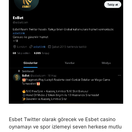
Esbet Twitter olarak görecek ve Esbet casino
oynamayı ve spor izlemeyi seven herkese mutlu