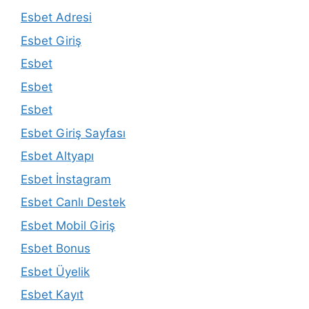
Esbet Adresi
Esbet Giriş
Esbet
Esbet
Esbet
Esbet Giriş Sayfası
Esbet Altyapı
Esbet İnstagram
Esbet Canlı Destek
Esbet Mobil Giriş
Esbet Bonus
Esbet Üyelik
Esbet Kayıt