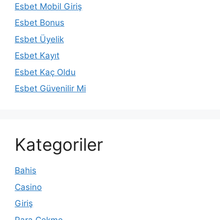
Esbet Mobil Giriş
Esbet Bonus
Esbet Üyelik
Esbet Kayıt
Esbet Kaç Oldu
Esbet Güvenilir Mi
Kategoriler
Bahis
Casino
Giriş
Para Çekme