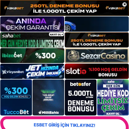
×
ESBET GİRİŞ İÇİN TIKLAYINIZ!