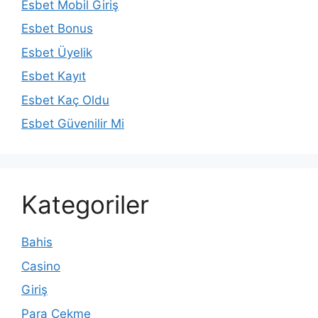
Esbet Mobil Giriş
Esbet Bonus
Esbet Üyelik
Esbet Kayıt
Esbet Kaç Oldu
Esbet Güvenilir Mi
Kategoriler
Bahis
Casino
Giriş
Para Çekme