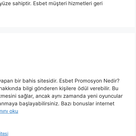
yüze sahiptir. Esbet müşteri hizmetleri geri
 yapan bir bahis sitesidir. Esbet Promosyon Nedir?
hakkında bilgi gönderen kişilere ödül verebilir. Bu
t etmesini sağlar, ancak aynı zamanda yeni oyuncular
zanmaya başlayabilirsiniz. Bazı bonuslar internet
ını oku
tesi