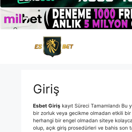
İçeriğe
atla
Giriş
Esbet Giriş
kayıt Süreci Tamamlandı Bu yö
bir zorluk veya gecikme olmadan etkili bir ş
herhangi bir engel olmadan siteye kolayca
olup, açık giriş prosedürleri ve bahis son t