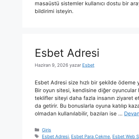
masaüstü sistemler kullanıcı dostu bir ara
bildirimi isteyin.
Esbet Adresi
Haziran 9, 2026
yazar
Esbet
Esbet Adresi size hızlı bir şekilde ödeme
Bir oyun sitesi, kendisine diğer oyuncular 
teklifler siteyi daha fazla insanın ziyare
da getirir. Bu bonuslarla oyuna katılıp ka
olmadan kullanılabilir, bazıları ise …
Devam
Kategoriler
Giriş
Etiketler
Esbet Adresi
,
Esbet Para Çekme
,
Esbet Web Si