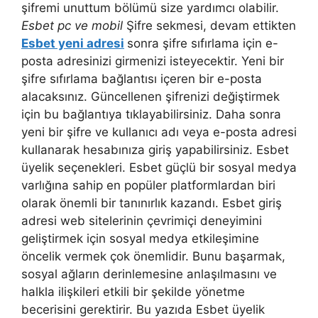
şifremi unuttum bölümü size yardımcı olabilir.
Esbet pc ve mobil
Şifre sekmesi, devam ettikten
Esbet yeni adresi
sonra şifre sıfırlama için e-
posta adresinizi girmenizi isteyecektir. Yeni bir
şifre sıfırlama bağlantısı içeren bir e-posta
alacaksınız. Güncellenen şifrenizi değiştirmek
için bu bağlantıya tıklayabilirsiniz. Daha sonra
yeni bir şifre ve kullanıcı adı veya e-posta adresi
kullanarak hesabınıza giriş yapabilirsiniz. Esbet
üyelik seçenekleri. Esbet güçlü bir sosyal medya
varlığına sahip en popüler platformlardan biri
olarak önemli bir tanınırlık kazandı. Esbet giriş
adresi web sitelerinin çevrimiçi deneyimini
geliştirmek için sosyal medya etkileşimine
öncelik vermek çok önemlidir. Bunu başarmak,
sosyal ağların derinlemesine anlaşılmasını ve
halkla ilişkileri etkili bir şekilde yönetme
becerisini gerektirir. Bu yazıda Esbet üyelik