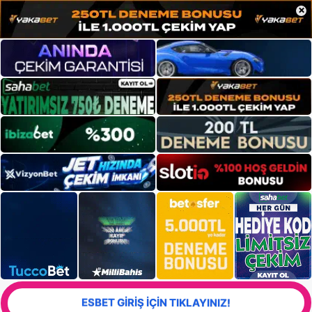
×
ESBET GİRİŞ İÇİN TIKLAYINIZ!