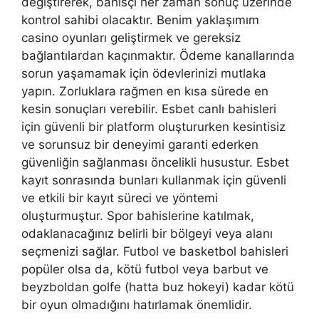
değiştirerek, bahisçi her zaman sonuç üzerinde
kontrol sahibi olacaktır. Benim yaklaşımım
casino oyunları geliştirmek ve gereksiz
bağlantılardan kaçınmaktır. Ödeme kanallarında
sorun yaşamamak için ödevlerinizi mutlaka
yapın. Zorluklara rağmen en kısa sürede en
kesin sonuçları verebilir. Esbet canlı bahisleri
için güvenli bir platform oluştururken kesintisiz
ve sorunsuz bir deneyimi garanti ederken
güvenliğin sağlanması öncelikli husustur. Esbet
kayıt sonrasında bunları kullanmak için güvenli
ve etkili bir kayıt süreci ve yöntemi
oluşturmuştur. Spor bahislerine katılmak,
odaklanacağınız belirli bir bölgeyi veya alanı
seçmenizi sağlar. Futbol ve basketbol bahisleri
popüler olsa da, kötü futbol veya barbut ve
beyzboldan golfe (hatta buz hokeyi) kadar kötü
bir oyun olmadığını hatırlamak önemlidir.