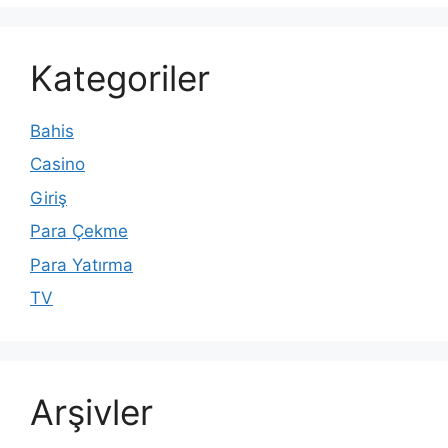
Kategoriler
Bahis
Casino
Giriş
Para Çekme
Para Yatırma
TV
Arşivler