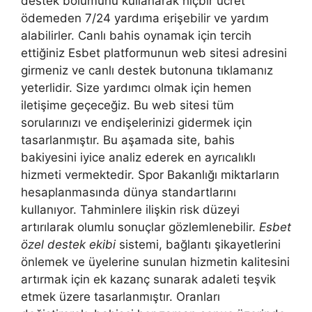
destek bölümünü kullanarak hiçbir ücret
ödemeden 7/24 yardıma erişebilir ve yardım
alabilirler. Canlı bahis oynamak için tercih
ettiğiniz Esbet platformunun web sitesi adresini
girmeniz ve canlı destek butonuna tıklamanız
yeterlidir. Size yardımcı olmak için hemen
iletişime geçeceğiz. Bu web sitesi tüm
sorularınızı ve endişelerinizi gidermek için
tasarlanmıştır. Bu aşamada site, bahis
bakiyesini iyice analiz ederek en ayrıcalıklı
hizmeti vermektedir. Spor Bakanlığı miktarların
hesaplanmasında dünya standartlarını
kullanıyor. Tahminlere ilişkin risk düzeyi
artırılarak olumlu sonuçlar gözlemlenebilir.
Esbet
özel destek ekibi
sistemi, bağlantı şikayetlerini
önlemek ve üyelerine sunulan hizmetin kalitesini
artırmak için ek kazanç sunarak adaleti teşvik
etmek üzere tasarlanmıştır. Oranları