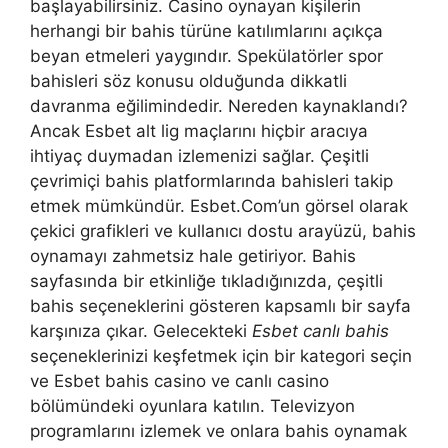
başlayabilirsiniz. Casino oynayan kişilerin
herhangi bir bahis türüne katılımlarını açıkça
beyan etmeleri yaygındır. Spekülatörler spor
bahisleri söz konusu olduğunda dikkatli
davranma eğilimindedir. Nereden kaynaklandı?
Ancak Esbet alt lig maçlarını hiçbir aracıya
ihtiyaç duymadan izlemenizi sağlar. Çeşitli
çevrimiçi bahis platformlarında bahisleri takip
etmek mümkündür. Esbet.Com’un görsel olarak
çekici grafikleri ve kullanıcı dostu arayüzü, bahis
oynamayı zahmetsiz hale getiriyor. Bahis
sayfasında bir etkinliğe tıkladığınızda, çeşitli
bahis seçeneklerini gösteren kapsamlı bir sayfa
karşınıza çıkar. Gelecekteki
Esbet canlı bahis
seçeneklerinizi keşfetmek için bir kategori seçin
ve Esbet bahis casino ve canlı casino
bölümündeki oyunlara katılın. Televizyon
programlarını izlemek ve onlara bahis oynamak