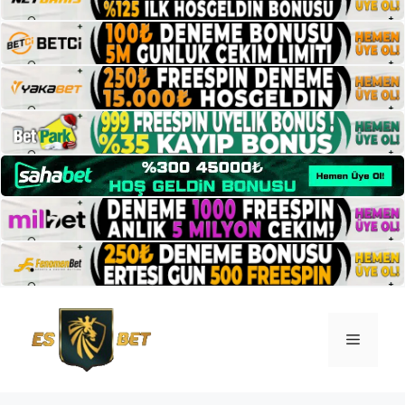
İçeriğe
atla
Menü