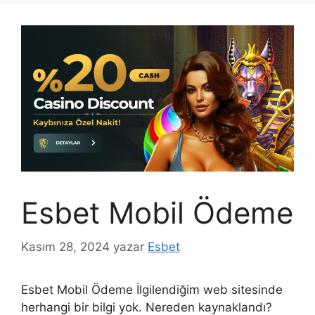
Esbet Mobil Ödeme
Kasım 28, 2024
yazar
Esbet
Esbet Mobil Ödeme İlgilendiğim web sitesinde
herhangi bir bilgi yok. Nereden kaynaklandı?