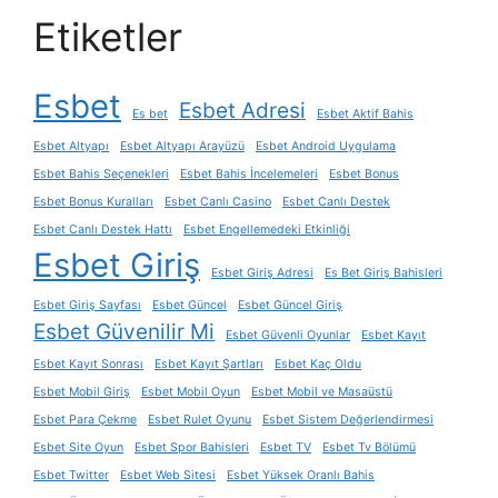
Etiketler
Esbet
Esbet Adresi
Es bet
Esbet Aktif Bahis
Esbet Altyapı
Esbet Altyapı Arayüzü
Esbet Android Uygulama
Esbet Bahis Seçenekleri
Esbet Bahis İncelemeleri
Esbet Bonus
Esbet Bonus Kuralları
Esbet Canlı Casino
Esbet Canlı Destek
Esbet Canlı Destek Hattı
Esbet Engellemedeki Etkinliği
Esbet Giriş
Esbet Giriş Adresi
Es Bet Giriş Bahisleri
Esbet Giriş Sayfası
Esbet Güncel
Esbet Güncel Giriş
Esbet Güvenilir Mi
Esbet Güvenli Oyunlar
Esbet Kayıt
Esbet Kayıt Sonrası
Esbet Kayıt Şartları
Esbet Kaç Oldu
Esbet Mobil Giriş
Esbet Mobil Oyun
Esbet Mobil ve Masaüstü
Esbet Para Çekme
Esbet Rulet Oyunu
Esbet Sistem Değerlendirmesi
Esbet Site Oyun
Esbet Spor Bahisleri
Esbet TV
Esbet Tv Bölümü
Esbet Twitter
Esbet Web Sitesi
Esbet Yüksek Oranlı Bahis