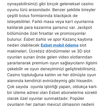
oynayabilirsiniz) gibi birçok geleneksel casino
oyunu türü arasındadır. Benzer şekilde bireyler
çeşitli bolus formlarında blackjack de
isteyebilirler. Farklı masa veya kart oyunlarına
katılarak para kazanma şansınız var. Jackpot
bölümünde özel fırsatlar ve promosyonlar
bulunur.
Esbet bahis ve spor
Kazanç kaybına
neden olabilecek
Esbet mobil ödeme
slot
makineleri. Ücretsiz döndürmeler ve 3D slot
oyunları sunan önde gelen video slotlarından
yararlanarak premium oyun sağlayıcıların ilgisini
çekebilir ve oyun deneyiminizi geliştirebilirsiniz.
Casino topluluğuna katılın ve her dönüşte oyun
alanında kendinizi evinizdeymiş gibi hissedin.
Çok sayıda oyunla işbirliği yapan, oldukça karlı
bir izleme adresi olan Esbet abonelerine sürekli
olarak özel oyunlar sunmaktadır. Popüler
oyunların her zaman mevcut olmasının nedeni