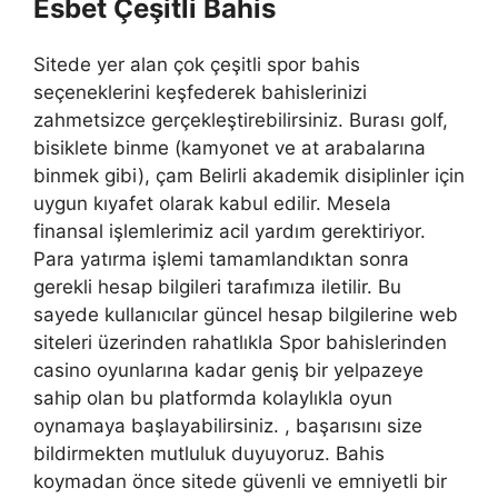
Esbet Çeşitli Bahis
Sitede yer alan çok çeşitli spor bahis
seçeneklerini keşfederek bahislerinizi
zahmetsizce gerçekleştirebilirsiniz. Burası golf,
bisiklete binme (kamyonet ve at arabalarına
binmek gibi), çam Belirli akademik disiplinler için
uygun kıyafet olarak kabul edilir. Mesela
finansal işlemlerimiz acil yardım gerektiriyor.
Para yatırma işlemi tamamlandıktan sonra
gerekli hesap bilgileri tarafımıza iletilir. Bu
sayede kullanıcılar güncel hesap bilgilerine web
siteleri üzerinden rahatlıkla Spor bahislerinden
casino oyunlarına kadar geniş bir yelpazeye
sahip olan bu platformda kolaylıkla oyun
oynamaya başlayabilirsiniz. , başarısını size
bildirmekten mutluluk duyuyoruz. Bahis
koymadan önce sitede güvenli ve emniyetli bir