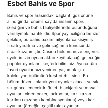
Esbet Bahis ve Spor
Bahis ve spor arasındaki bağlantı göz önüne
alındığında, önemli sayıda insanın sporu
izlediğini ve bahis faaliyetlerinde bulunduğunu
varsaymak mantıklıdır. Spor yayıncılığına benzer
şekilde, bu bahis pazarı milyonlarca kişiye iş
fırsatı yaratma ve gelir sağlama konusunda
itibar kazanmıştır. Casino bölümümüze erişerek
üyelerimizin oynamaktan keyif alacağı geleceğin
popüler oyunlarını keşfedebilirsiniz. Ayrıca tüm
favori oyunlarınızı yeniden yaşamak için
koleksiyon bölümünü keşfedebilirsiniz. Bu
bölüm düzenli olarak yeni oyunlar alacak ve sık
sık güncellenecektir. Rulet, blackjack ve masa
oyunları, video poker, jackpotlar, kazı kazan
kartları (kazanan kombinasyonlarla) veya kart
oyunları (örneğin, çeşitli rulet oyunları